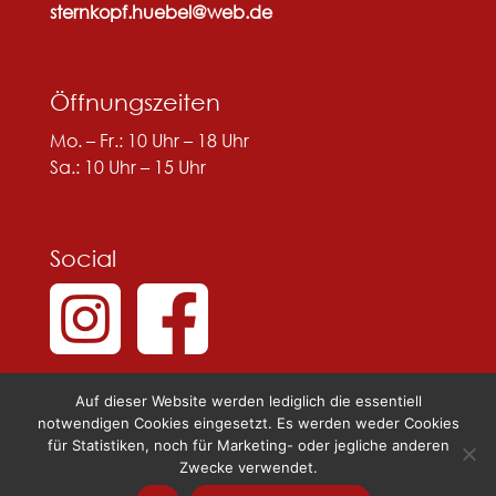
sternkopf.huebel@web.de
Öffnungszeiten
Mo. – Fr.: 10 Uhr – 18 Uhr
Sa.: 10 Uhr – 15 Uhr
Social
Auf dieser Website werden lediglich die essentiell
notwendigen Cookies eingesetzt. Es werden weder Cookies
für Statistiken, noch für Marketing- oder jegliche anderen
Zwecke verwendet.
© 2025 Sternkopf & Hübel |