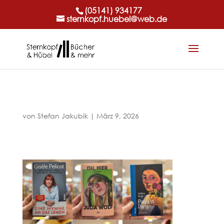
(05141) 934177
sternkopf.huebel@web.de
von
Stefan Jakubik
|
März 9, 2026