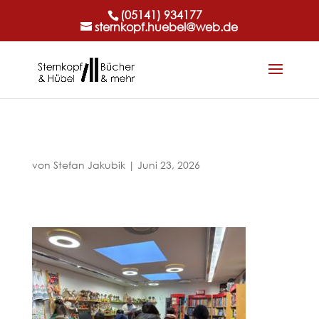
(05141) 934177
sternkopf.huebel@web.de
von
Stefan Jakubik
|
Juni 23, 2026