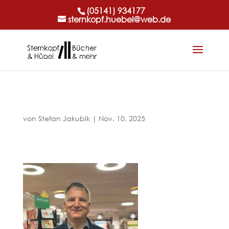
(05141) 934177
sternkopf.huebel@web.de
von
Stefan Jakubik
|
Nov. 10, 2025