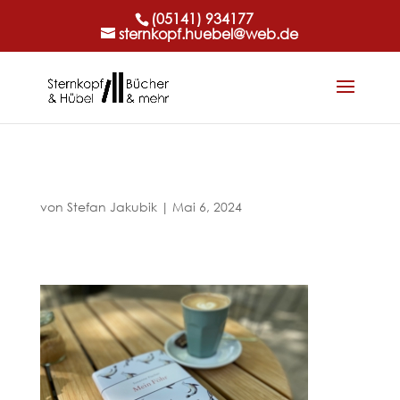
(05141) 934177
sternkopf.huebel@web.de
von
Stefan Jakubik
|
Mai 6, 2024