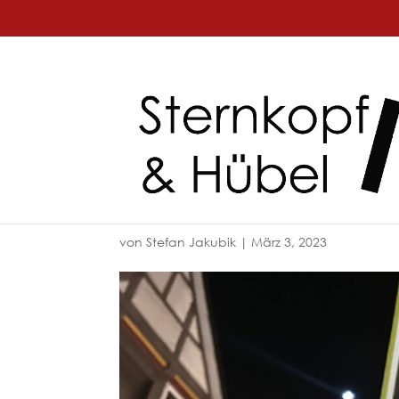
von
Stefan Jakubik
|
März 3, 2023