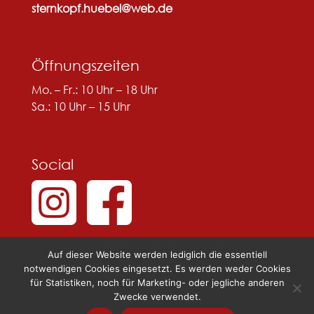
sternkopf.huebel@web.de
Öffnungszeiten
Mo. – Fr.: 10 Uhr – 18 Uhr
Sa.: 10 Uhr – 15 Uhr
Social
Auf dieser Website werden lediglich die essentiell
notwendigen Cookies eingesetzt. Es werden weder Cookies
für Statistiken, noch für Marketing- oder jegliche anderen
Zwecke verwendet.
© 2025 Sternkopf & Hübel |