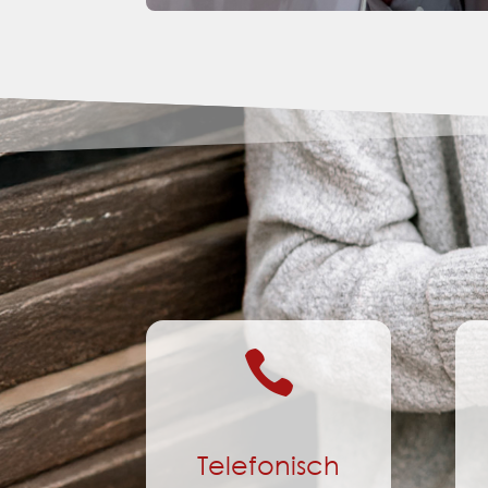

Telefonisch