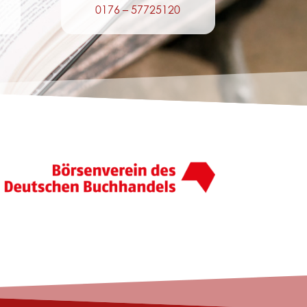
0176 – 57725120