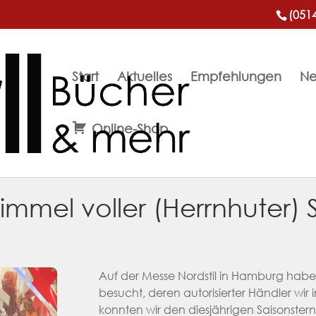
(051
Start
Aktuelles
Empfehlungen
Ne
Online-Shop
immel voller (Herrnhuter) 
Auf der Messe Nordstil in Hamburg habe
besucht, deren autorisierter Händler wir i
konnten wir den diesjährigen Saisonster