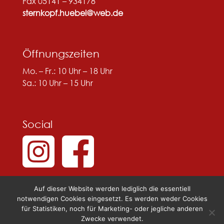
Fax 05141 – 934178
sternkopf.huebel@web.de
Öffnungszeiten
Mo. – Fr.: 10 Uhr – 18 Uhr
Sa.: 10 Uhr – 15 Uhr
Social
Auf dieser Website werden lediglich die essentiell
notwendigen Cookies eingesetzt. Es werden weder Cookies
für Statistiken, noch für Marketing- oder jegliche anderen
Zwecke verwendet.
© 2025 Sternkopf & Hübel |