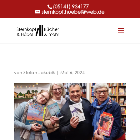
(05141) 934177
sternkopf.huebel@web.de
von
Stefan Jakubik
|
Mai 6, 2024