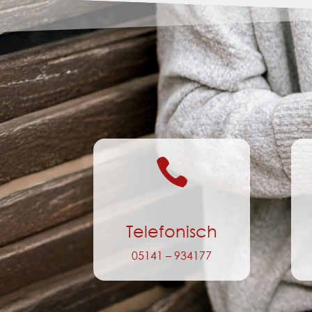

Telefonisch
05141 – 934177