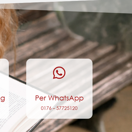

ng
Per WhatsApp
0176 – 57725120