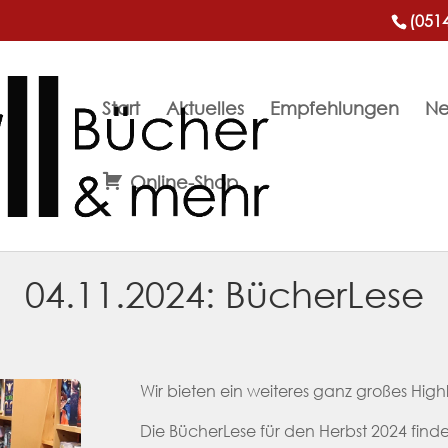
(051
Start
Aktuelles
Empfehlungen
Ne
Online-Shop
04.11.2024: BücherLese
Wir bieten ein weiteres ganz großes Highl
Die BücherLese für den Herbst 2024 findet