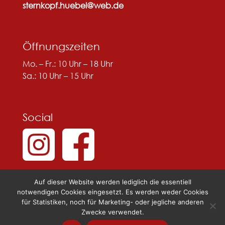
sternkopf.huebel@web.de
Öffnungszeiten
Mo. – Fr.: 10 Uhr – 18 Uhr
Sa.: 10 Uhr – 15 Uhr
Social
Auf dieser Website werden lediglich die essentiell
notwendigen Cookies eingesetzt. Es werden weder Cookies
für Statistiken, noch für Marketing- oder jegliche anderen
Zwecke verwendet.
© 2025 Sternkopf & Hübel |